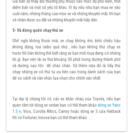
Giá bán xe thay đổi thường phụ thuộc vào mức độ phổ biến, thời
điểm bán và một số yếu tố khác. Ví dụ nếu như bạn mua xe vào
cuối năm, những tháng của mùa xe và những khuyến mãi, thì bạn
sẽ nhận được ưu đãi và những khuyến mãi hấp dẫn.
5- Và đừng quên chạy thử xe
Ghế ngồi không thoải mái, xe chạy không êm, kính chiếu hậu
không đúng, loa radio quá nhỏ… nếu bạn không thử chạy xe
trước thì bân không thể biết rằng xe bạn mới mua đang có những
lỗi gì. Bạn nên lài xe thử khoảng 30 phút trong đường thành phố
và đường cao tốc để chắc chắn. Và thêm nữa đó là hãy thử
chạy những xe có thứ tự ưu tiên cao trong danh sách của bạn
để so sánh và cân nhắc lựa chọn cho chính xác nhất.
Tại đại lý chúng tôi có các xe khác nhau của Toyota, nếu bạn
quan tâm tới dòng xe sedan bạn có thề tham khảo
dòng xe Yaris
1.3 e
, Vios, Corolla Altics, Camry hoặc dòng xe 5 cửa Hatback
thì có Fortuner, Innova bạn có thể tham khảo