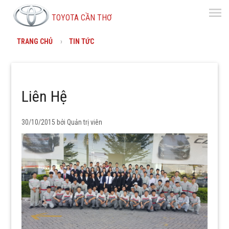
menu
TOYOTA CẦN THƠ
TRANG CHỦ
TIN TỨC
Liên Hệ
30/10/2015 bởi
Quản trị viên