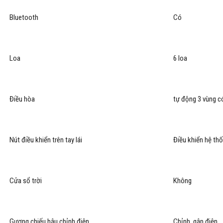
Bluetooth
Có
Loa
6 loa
Điều hòa
tự động 3 vùng c
Nút điều khiển trên tay lái
Điều khiển hệ thốn
Cửa sổ trời
Không
Gương chiếu hậu chỉnh điện
Chỉnh, gập điện