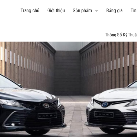
arrow_drop_down
Trang chủ
Giới thiệu
Sản phẩm
Bảng giá
Tin
Thông Số Kỹ Thuậ
Corolla Altis
Camry
Raize
Innova Cross
Veloz Cross
Avanza Premio