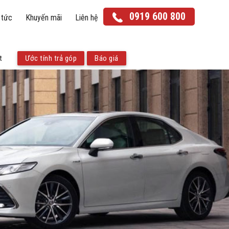
0919 600 800
 tức
Khuyến mãi
Liên hệ
t
Ước tính trả góp
Báo giá
Yaris Cross
Corolla Cross
Land Cruiser Prado
Land Cruiser