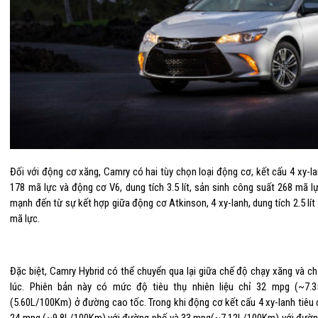
Đối với động cơ xăng, Camry có hai tùy chọn loại động cơ, kết cấu 4 xy-lan
178 mã lực và động cơ V6, dung tích 3.5 lít, sản sinh công suất 268 mã 
mạnh đến từ sự kết hợp giữa động cơ Atkinson, 4 xy-lanh, dung tích 2.5 lí
mã lực.
Đặc biệt, Camry Hybrid có thể chuyển qua lại giữa chế độ chạy xăng và c
lúc. Phiên bản này có mức độ tiêu thụ nhiên liệu chỉ 32 mpg (~7
(5.60L/100Km) ở đường cao tốc. Trong khi động cơ kết cấu 4 xy-lanh tiêu 