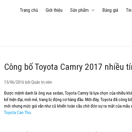
arrow_drop_down
Trang chủ
Giới thiệu
Sản phẩm
Bảng giá
Tin
Công bố Toyota Camry 2017 nhiều t
Corolla Altis
Camry
Raize
15/06/2016 bởi
Quản trị viên
Được mệnh danh là ông vua sedan, Toyota Camry là lựa chọn của nhiều kh
kế hiện đại, mới mẻ, trang bị động cơ hàng đầu. Mới đây, Toyota đã công b
mới nhưng mức giá vẫn như cũ khiến toàn cầu chờ đón sự ra mắt của mẫu xe
Toyota Can Tho
.
Innova Cross
Veloz Cross
Avanza Premio