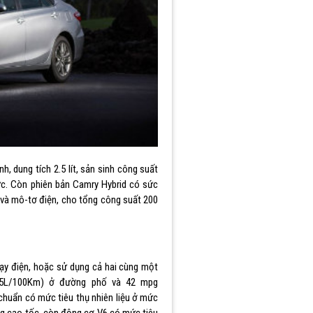
h, dung tích 2.5 lít, sản sinh công suất
lực. Còn phiên bản Camry Hybrid có sức
t và mô-tơ điện, cho tổng công suất 200
hạy điện, hoặc sử dụng cả hai cùng một
.35L/100Km) ở đường phố và 42 mpg
chuẩn có mức tiêu thụ nhiên liệu ở mức