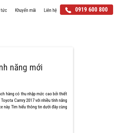
0919 600 800
 tức
Khuyến mãi
Liên hệ
ính năng mới
Yaris Cross
Corolla Cross
ách hàng có thu nhập mức cao bởi thiết
ố Toyota Camry 2017 với nhiều tính năng
 này. Tìm hiểu thông tin dưới đây cùng
Land Cruiser Prado
Land Cruiser