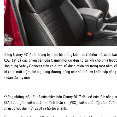
Riêng Camry 2017 còn trang bị thêm hệ thống kiểm soát điểm mù, cảnh bá
XSE. Tất cả các phiên bản của Camry mới có đến 10 túi khí cho phía trướ
Ứng dụng Safely Connect trên xe được sử dụng miễn phí trong một năm, cùn
trí xe bị mất trộm, hỗ trợ sang đường, cũng như nút hỗ trợ khẩn cấp nâ
sedan Camry mới.
Không những thế, tất cả các phiên bản Camry 2017 đều có các tính năng a
STAR bao gồm kiểm soát ổn định thân xe (VSC), kiểm soát độ bám đườn
phân bổ lực điện tử (EBD) và hỗ trợ phanh.