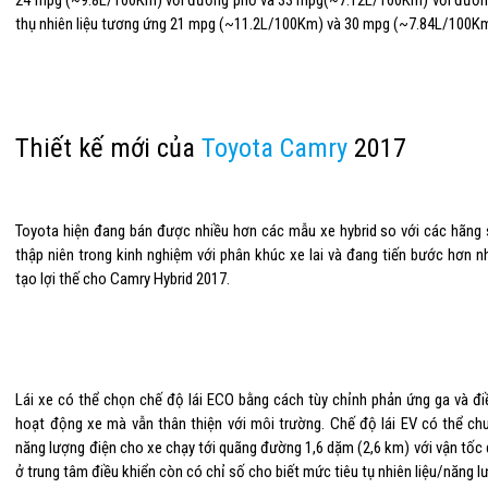
24 mpg (~9.8L/100Km) với đường phố và 33 mpg(~7.12L/100Km) với đường
thụ nhiên liệu tương ứng 21 mpg (~11.2L/100Km) và 30 mpg (~7.84L/100K
Thiết kế mới của
Toyota Camry
2017
Toyota hiện đang bán được nhiều hơn các mẫu xe hybrid so với các hãng 
thập niên trong kinh nghiệm với phân khúc xe lai và đang tiến bước hơn 
tạo lợi thế cho Camry Hybrid 2017.
Lái xe có thể chọn chế độ lái ECO bằng cách tùy chỉnh phản ứng ga và đi
hoạt động xe mà vẫn thân thiện với môi trường. Chế độ lái EV có thể c
năng lượng điện cho xe chạy tới quãng đường 1,6 dặm (2,6 km) với vận tốc
ở trung tâm điều khiển còn có chỉ số cho biết mức tiêu tụ nhiên liệu/năng