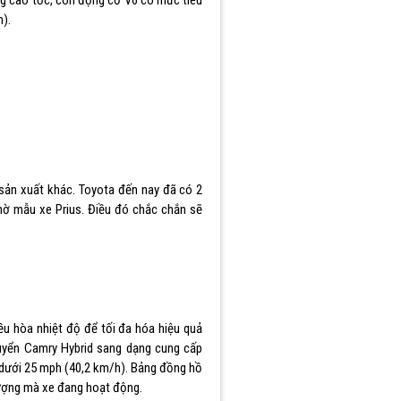
 cao tốc, còn động cơ V6 có mức tiêu
m).
sản xuất khác. Toyota đến nay đã có 2
nhờ mẫu xe Prius. Điều đó chắc chắn sẽ
ều hòa nhiệt độ để tối đa hóa hiệu quả
huyển Camry Hybrid sang dạng cung cấp
 dưới 25 mph (40,2 km/h). Bảng đồng hồ
 lượng mà xe đang hoạt động.