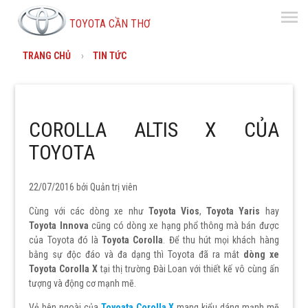
menu
TOYOTA CẦN THƠ
TRANG CHỦ
TIN TỨC
COROLLA ALTIS X CỦA
TOYOTA
22/07/2016 bởi
Quản trị viên
Cùng với các dòng xe như
Toyota Vios
,
Toyota Yaris
hay
Toyota Innova
cũng có dòng xe hạng phổ thông mà bán được
của Toyota đó là
Toyota Corolla
. Để thu hút mọi khách hàng
bằng sự độc đáo và đa dạng thì Toyota đã ra mắt
dòng xe
Toyota Corolla X
tại thị trường Đài Loan với thiết kế vô cùng ấn
tượng và động cơ mạnh mẽ.
Vẻ bên ngoài của
Toyoata Corolla X
mang kiểu dáng mạnh mẽ