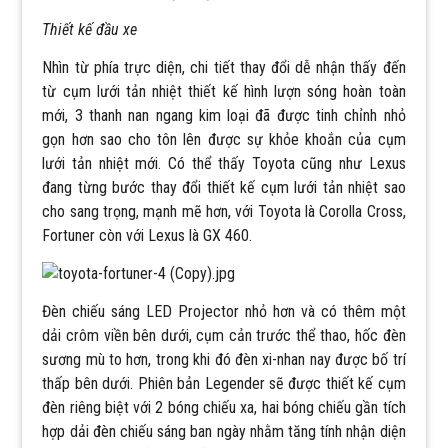
Thiết kế đầu xe
Nhìn từ phía trực diện, chi tiết thay đổi dễ nhận thấy đến
từ cụm lưới tản nhiệt thiết kế hình lượn sóng hoàn toàn
mới, 3 thanh nan ngang kim loại đã được tinh chỉnh nhỏ
gọn hơn sao cho tôn lên được sự khỏe khoắn của cụm
lưới tản nhiệt mới. Có thể thấy Toyota cũng như Lexus
đang từng bước thay đổi thiết kế cụm lưới tản nhiệt sao
cho sang trọng, mạnh mẽ hơn, với Toyota là Corolla Cross,
Fortuner còn với Lexus là GX 460.
Đèn chiếu sáng LED Projector nhỏ hơn và có thêm một
dải crôm viền bên dưới, cụm cản trước thể thao, hốc đèn
sương mù to hơn, trong khi đó đèn xi-nhan nay được bố trí
thấp bên dưới. Phiên bản Legender sẽ được thiết kế cụm
đèn riêng biệt với 2 bóng chiếu xa, hai bóng chiếu gần tích
hợp dải đèn chiếu sáng ban ngày nhằm tăng tính nhận diện