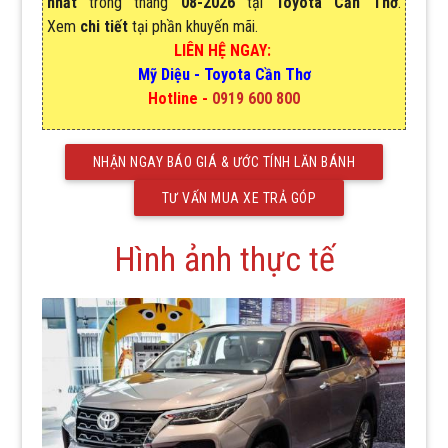
nhất
trong tháng
08-2026
tại
Toyota Cần Thơ
.
Xem
chi tiết
tại phần khuyến mãi.
LIÊN HỆ NGAY:
Mỹ Diệu
-
Toyota Cần Thơ
Hotline -
0919 600 800
NHẬN NGAY BÁO GIÁ & ƯỚC TÍNH LĂN BÁNH
TƯ VẤN MUA XE TRẢ GÓP
Hình ảnh thực tế