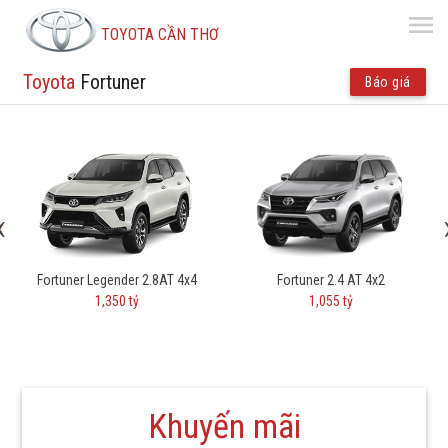
menu
TOYOTA CẦN THƠ
Toyota
Fortuner
Báo giá
‹
Fortuner Legender 2.8AT 4x4
Fortuner 2.4 AT 4x2
1,350 tỷ
1,055 tỷ
Khuyến mãi