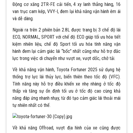
Động cơ xăng 2TR-FE cải tiến, 4 xy lanh thẳng hàng, 16
van trục cam kép, VVY-I, đem lại khả năng vận hành êm ái
và dễ dàng.
Ngoài ra trên 2 phiên bản 2.8L được trang bị 3 chế độ lái
ECO, NORMAL, SPORT với chế độ ECO giúp tối ưu hóa tiết
kiệm nhiên liệu, chế độ Sport tối ưu hóa tính năng vận
hành đem lại cảm giác lái “bốc” nhất cũng như hỗ trợ đắc
lực trong việc di chuyển như vượt xe, vượt dốc, chở tải.
Về khả năng vận hành, Toyota Fortuner 2025 sử dụng hệ
thống trợ lực lái thủy lực, biến thiên theo tốc độ (VFC).
Tính năng này hỗ trợ điều khiển xe nhẹ nhàng ở tốc độ
thấp và tăng sự ổn định tối ưu ở tốc độ cao cùng khả
năng đáp ứng nhanh nhạy, từ đó tạo cảm giác lái thoải mái
tự nhiên nhất có thể.
Về khả năng Offroad, vượt địa hình của xe cũng được