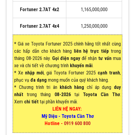
Fortuner 2.7AT 4x2
1,165,000,000
Fortuner 2.7AT 4x4
1,250,000,000
*
Giá xe Toyota Fortuner 2025 chính hãng tốt nhất
cùng
các hấp dẫn cho khách hàng
liên hệ trực tiếp
trong
tháng
08-2026 này.
Gọi điện ngay
để nhận
tư vấn
mua
xe và chi tiết về chương trình
khuyến mãi
.
*
Xe
nhập
mới
, giá
Toyota Fortuner 2025
cạnh tranh
,
phục vụ
đa dạng
mong muốn của quý khách hàng.
*
Chương trình tri ân
khách hàng
chỉ áp dụng
duy
nhất
trong tháng
08-2026
tại
Toyota Cần Thơ
.
Xem
chi tiết
tại phần khuyến mãi.
LIÊN HỆ NGAY:
Mỹ Diệu
-
Toyota Cần Thơ
Hotline -
0919 600 800