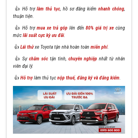
👍
Hỗ trợ
làm thủ tục
, hồ sơ đăng kiểm
nhanh chóng
,
thuận tiện.
👍
Hỗ trợ
mua xe trả góp
lên đến
80% giá trị xe
cùng
mức
lãi suất cực kỳ ưu đãi
.
👍
Lái thử
xe Toyota tận nhà hoàn toàn
miễn phí
.
👍
Sự
chăm sóc
tận tình,
chuyên nghiệp
nhất từ nhân
viên đại lý.
👍
Hỗ trợ
làm thủ tục
nộp thuế, đăng ký và đăng kiểm
.