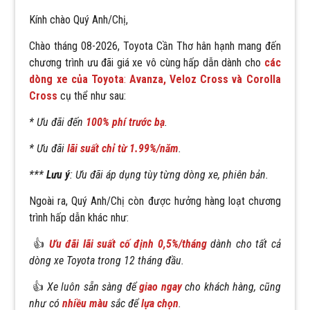
Kính chào Quý Anh/Chị,
Chào tháng
08-2026, Toyota Cần Thơ hân hạnh mang đến
chương trình ưu đãi giá xe vô cùng hấp dẫn
dành cho
các
dòng xe của Toyota
:
Avanza, Veloz Cross và Corolla
Cross
cụ thể như sau:
* Ưu đãi đến
100% phí trước bạ
.
* Ưu đãi
lãi suất chỉ từ 1.99%/năm
.
***
Lưu ý
: Ưu đãi áp dụng tùy từng dòng xe, phiên bản.
Ngoài ra, Quý Anh/Chị còn được hưởng hàng loạt chương
trình hấp dẫn khác như:
👍
Ưu đãi lãi suất cố định
0,5%/tháng
dành cho tất cả
dòng xe Toyota trong 12 tháng đầu.
👍
Xe luôn sẵn sàng để
giao ngay
cho khách hàng, cũng
như có
nhiều màu
sắc để
lựa chọn
.