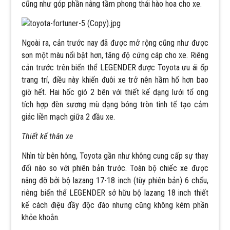
cũng như góp phần nâng tầm phong thái hào hoa cho xe.
Ngoài ra, cản trước nay đã được mở rộng cũng như được
sơn một màu nổi bật hơn, tăng độ cứng cáp cho xe. Riêng
cản trước trên biến thể LEGENDER được Toyota ưu ái ốp
trang trí, điều này khiến đuôi xe trở nên hầm hố hơn bao
giờ hết. Hai hốc gió 2 bên với thiết kế dạng lưới tổ ong
tích hợp đèn sương mù dạng bóng tròn tinh tế tạo cảm
giác liền mạch giữa 2 đầu xe.
Thiết kế thân xe
Nhìn từ bên hông, Toyota gần như không cung cấp sự thay
đổi nào so với phiên bản trước. Toàn bộ chiếc xe được
nâng đỡ bởi bộ lazang 17-18 inch (tùy phiên bản) 6 chấu,
riêng biến thể LEGENDER sở hữu bộ lazang 18 inch thiết
kế cách điệu đầy độc đáo nhưng cũng không kém phần
khỏe khoắn.