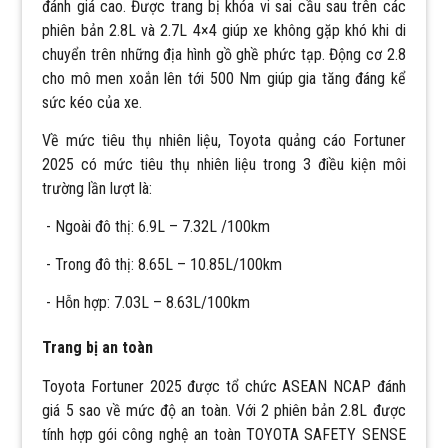
đánh giá cao. Được trang bị khóa vi sai cầu sau trên các
phiên bản 2.8L và 2.7L 4×4 giúp xe không gặp khó khi di
chuyển trên những địa hình gồ ghề phức tạp. Động cơ 2.8
cho mô men xoắn lên tới 500 Nm giúp gia tăng đáng kể
sức kéo của xe.
Về mức tiêu thụ nhiên liệu, Toyota quảng cáo Fortuner
2025 có mức tiêu thụ nhiên liệu trong 3 điều kiện môi
trường lần lượt là:
- Ngoài đô thị: 6.9L – 7.32L /100km
- Trong đô thị: 8.65L – 10.85L/100km
- Hỗn hợp: 7.03L – 8.63L/100km
Trang bị an toàn
Toyota Fortuner 2025 được tổ chức ASEAN NCAP đánh
giá 5 sao về mức độ an toàn. Với 2 phiên bản 2.8L được
tính hợp gói công nghệ an toàn TOYOTA SAFETY SENSE