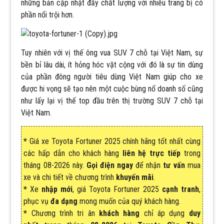
những bản cập nhật đầy chất lượng với nhiều trang bị có
phần nổi trội hơn.
Tuy nhiên với vị thế ông vua SUV 7 chỗ tại Việt Nam, sự
bền bỉ lâu dài, ít hỏng hóc vặt cộng với đó là sự tin dùng
của phần đông người tiêu dùng Việt Nam giúp cho xe
được hi vọng sẽ tạo nên một cuộc bùng nổ doanh số cũng
như lấy lại vị thế top đầu trên thị trường SUV 7 chỗ tại
Việt Nam.
*
Giá xe
Toyota Fortuner 2025
chính hãng tốt nhất
cùng
các hấp dẫn cho khách hàng
liên hệ trực tiếp
trong
tháng
08-2026 này.
Gọi điện ngay
để nhận
tư vấn
mua
xe và chi tiết về chương trình
khuyến mãi
.
*
Xe
nhập
mới
, giá
Toyota Fortuner 2025
cạnh tranh
,
phục vụ
đa dạng
mong muốn của quý khách hàng.
*
Chương trình tri ân
khách hàng
chỉ áp dụng
duy