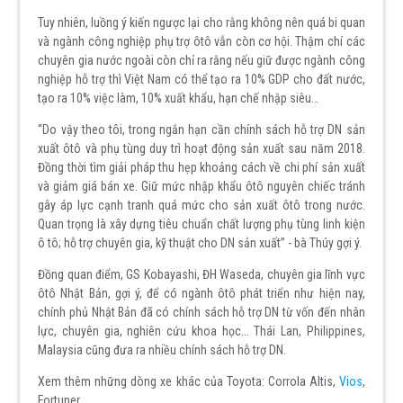
Tuy nhiên, luồng ý kiến ngược lại cho rằng không nên quá bi quan
và ngành công nghiệp phụ trợ ôtô vẫn còn cơ hội. Thậm chí các
chuyên gia nước ngoài còn chỉ ra rằng nếu giữ được ngành công
nghiệp hỗ trợ thì Việt Nam có thể tạo ra 10% GDP cho đất nước,
tạo ra 10% việc làm, 10% xuất khẩu, hạn chế nhập siêu…
“Do vậy theo tôi, trong ngắn hạn cần chính sách hỗ trợ DN sản
xuất ôtô và phụ tùng duy trì hoạt động sản xuất sau năm 2018.
Đồng thời tìm giải pháp thu hẹp khoảng cách về chi phí sản xuất
và giảm giá bán xe. Giữ mức nhập khẩu ôtô nguyên chiếc tránh
gây áp lực cạnh tranh quá mức cho sản xuất ôtô trong nước.
Quan trọng là xây dựng tiêu chuẩn chất lượng phụ tùng linh kiện
ô tô; hỗ trợ chuyên gia, kỹ thuật cho DN sản xuất” - bà Thúy gợi ý.
Đồng quan điểm, GS Kobayashi, ĐH Waseda, chuyên gia lĩnh vực
ôtô Nhật Bản, gợi ý, để có ngành ôtô phát triển như hiện nay,
chính phủ Nhật Bản đã có chính sách hỗ trợ DN từ vốn đến nhân
lực, chuyên gia, nghiên cứu khoa học... Thái Lan, Philippines,
Malaysia cũng đưa ra nhiều chính sách hỗ trợ DN.
Xem thêm những dòng xe khác của Toyota: Corrola Altis,
Vios
,
Fortuner...