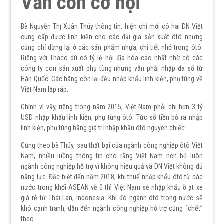
Vẫn còn cơ hội
Bà Nguyễn Thị Xuân Thúy thông tin, hiện chỉ mới có hai DN Việt
cung cấp được linh kiện cho các đại gia sản xuất ôtô nhưng
cũng chỉ dừng lại ở các sản phẩm nhựa, chi tiết nhỏ trong ôtô.
Riêng với Thaco dù có tỷ lệ nội địa hóa cao nhất nhờ có các
công ty con sản xuất phụ tùng nhưng vẫn phải nhập đa số từ
Hàn Quốc. Các hãng còn lại đều nhập khẩu linh kiện, phụ tùng về
Việt Nam lắp ráp.
Chính vì vậy, riêng trong năm 2015, Việt Nam phải chi hơn 3 tỷ
USD nhập khẩu linh kiện, phụ tùng ôtô. Tức số tiền bỏ ra nhập
linh kiện, phụ tùng bằng giá trị nhập khẩu ôtô nguyên chiếc.
Cũng theo bà Thúy, sau thất bại của ngành công nghiệp ôtô Việt
Nam, nhiều luồng thông tin cho rằng Việt Nam nên bỏ luôn
ngành công nghiệp hỗ trợ vì không hiệu quả và DN Việt không đủ
năng lực. Đặc biệt đến năm 2018, khi thuế nhập khẩu ôtô từ các
nước trong khối ASEAN về 0 thì Việt Nam sẽ nhập khẩu ồ ạt xe
giá rẻ từ Thái Lan, Indonesia. Khi đó ngành ôtô trong nước sẽ
khó cạnh tranh, dẫn đến ngành công nghiệp hỗ trợ cũng “chết”
theo.