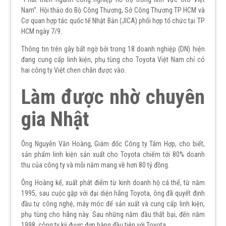
Nam”. Hội thảo do Bộ Công Thương, Sở Công Thương TP HCM và
Cơ quan hợp tác quốc tế Nhật Bản (JICA) phối hợp tổ chức tại TP
HCM ngày 7/9.
Thông tin trên gây bất ngờ bởi trong 18 doanh nghiệp (DN) hiện
đang cung cấp linh kiện, phụ tùng cho Toyota Việt Nam chỉ có
hai công ty Việt chen chân được vào.
Làm được nhờ chuyên
gia Nhật
Ông Nguyễn Văn Hoàng, Giám đốc Công ty Tâm Hợp, cho biết,
sản phẩm linh kiện sản xuất cho Toyota chiếm tới 80% doanh
thu của công ty và mỗi năm mang về hơn 80 tỷ đồng.
Ông Hoàng kể, xuất phát điểm từ kinh doanh hộ cá thể, từ năm
1995, sau cuộc gặp với đại diện hãng Toyota, ông đã quyết định
đầu tư công nghệ, máy móc để sản xuất và cung cấp linh kiện,
phụ tùng cho hãng này. Sau những năm đầu thất bại, đến năm
1998, công ty ký được đơn hàng đầu tiên với Toyota.