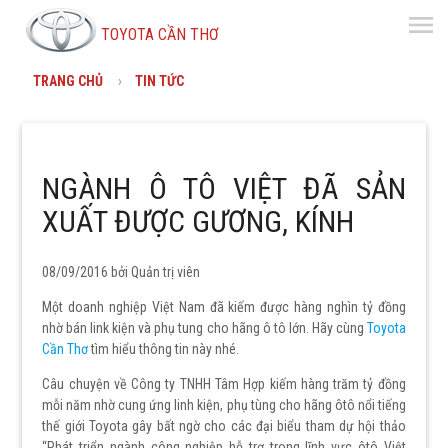
menu
TOYOTA CẦN THƠ
TRANG CHỦ
TIN TỨC
NGÀNH Ô TÔ VIỆT ĐÃ SẢN
XUẤT ĐƯỢC GƯƠNG, KÍNH
08/09/2016 bởi
Quản trị viên
Một doanh nghiệp Việt Nam đã kiếm được hàng nghìn tỷ đồng
nhờ bán link kiện và phụ tung cho hãng ô tô lớn. Hãy cùng
Toyota
Cần Thơ
tìm hiểu thông tin này nhé.
Câu chuyện về Công ty TNHH Tâm Hợp kiếm hàng trăm tỷ đồng
mỗi năm nhờ cung ứng linh kiện, phụ tùng cho hãng ôtô nổi tiếng
thế giới Toyota gây bất ngờ cho các đại biểu tham dự hội thảo
“Phát triển ngành công nghiệp hỗ trợ trong lĩnh vực ôtô Việt