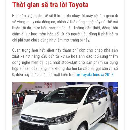
Thời gian sẽ trã lời Toyota
Hơn nữa, việc giảm về số 0 trong khi chạy tắt máy sẽ làm giảm đi
số vòng quay của động cơ, chính vì thế công nghệ này có thể cải
thiện tối đa mức tiêu hạo nhiên liệu không cần thiết, đồng thời
giảm đi sự hao mòn hộp số, từ đó người tiêu dùng ít phải bỏ ra
chi phí sửa chữa cũng như làm mới trang bị này.
Quan trọng hơn hết, điều này thậm chí còn cho phép nhà sản
xuất xe hơi hàng đầu đến từ xứ sở hoa anh đào, bổ sung thêm
công nghệ hiện đại bậc nhất stop-start cho sản phẩm sử dụng
hộp số sàn của hãng, mà không đòi hỏi tài xế phải gạt cần về số
0, điều này chắc chắn sẽ xuất hiện trên
xe Toyota Innova 2017
.