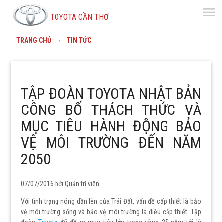
menu
TOYOTA CẦN THƠ
TRANG CHỦ
TIN TỨC
TẬP ĐOÀN TOYOTA NHẬT BẢN
CÔNG BỐ THÁCH THỨC VÀ
MỤC TIÊU HÀNH ĐỘNG BẢO
VỆ MÔI TRƯỜNG ĐẾN NĂM
2050
07/07/2016 bởi
Quản trị viên
Với tình trạng nóng dần lên của Trái Đất, vấn đề cấp thiết là bảo
vệ môi trường sống và bảo vệ môi trường la điều cấp thiết. Tập
đoàn
Toyota
đã đề ra mục tiêu lớn trong vòng 35 năm tới là