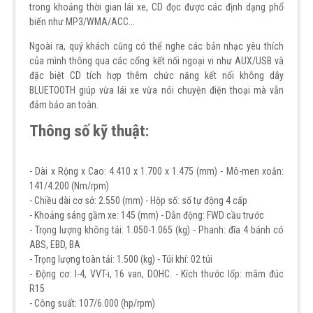
trong khoảng thời gian lái xe, CD đọc được các định dạng phổ
biến như MP3/WMA/ACC...
Ngoài ra, quý khách cũng có thể nghe các bản nhạc yêu thích
của mình thông qua các cổng kết nối ngoại vi như AUX/USB và
đặc biệt CD tích hợp thêm chức năng kết nối không dây
BLUETOOTH giúp vừa lái xe vừa nói chuyện điện thoại mà vẫn
đảm bảo an toàn.
Thông số kỹ thuật:
- Dài x Rộng x Cao: 4.410 x 1.700 x 1.475 (mm) - Mô-men xoắn:
141/4.200 (Nm/rpm)
- Chiều dài cơ sở: 2.550 (mm) - Hộp số: số tự động 4 cấp
- Khoảng sáng gầm xe: 145 (mm) - Dẫn động: FWD cầu trước
- Trọng lượng không tải: 1.050-1.065 (kg) - Phanh: đĩa 4 bánh có
ABS, EBD, BA
- Trọng lượng toàn tải: 1.500 (kg) - Túi khí: 02 túi
- Động cơ: I-4, VVT-i, 16 van, DOHC. - Kích thước lốp: mâm đúc
R15
- Công suất: 107/6.000 (hp/rpm)