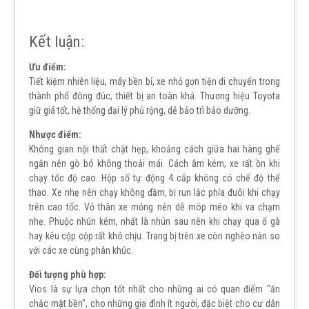
Kết luận:
Ưu điểm:
Tiết kiệm nhiên liệu, máy bền bỉ, xe nhỏ gọn tiện di chuyển trong
thành phố đông đúc, thiết bị an toàn khá. Thương hiệu Toyota
giữ giá tốt, hệ thống đại lý phủ rộng, dễ bảo trì bảo dưỡng.
Nhược điểm:
Không gian nội thất chật hẹp, khoảng cách giữa hai hàng ghế
ngắn nên gò bó không thoải mái. Cách âm kém, xe rất ồn khi
chạy tốc độ cao. Hộp số tự động 4 cấp không có chế độ thể
thao. Xe nhẹ nên chạy không đầm, bị run lắc phía đuôi khi chạy
trên cao tốc. Vỏ thân xe mỏng nên dễ móp méo khi va chạm
nhẹ. Phuộc nhún kém, nhất là nhún sau nên khi chạy qua ổ gà
hay kêu cộp cộp rất khó chịu. Trang bị trên xe còn nghèo nàn so
với các xe cùng phân khúc.
Đối tượng phù hợp:
Vios là sự lựa chọn tốt nhất cho những ai có quan điểm "ăn
chắc mặt bền", cho những gia đình ít người, đặc biệt cho cư dân