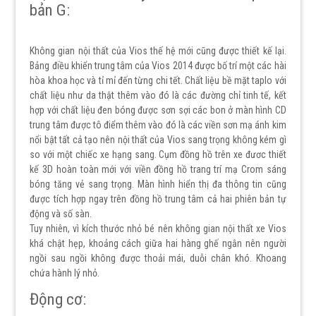
bản G:
Không gian nội thất của Vios thế hệ mới cũng được thiết kế lại.
Bảng điều khiển trung tâm của Vios 2014 được bố trí một các hài
hòa khoa học và tỉ mỉ đến từng chi tết. Chất liệu bề mặt taplo với
chất liệu như da thật thêm vào đó là các đường chỉ tinh tế, kết
hợp với chất liệu đen bóng được sơn sợi các bon ở màn hình CD
trung tâm được tô điểm thêm vào đó là các viền sơn mạ ánh kim
nổi bật tất cả tạo nên nội thất của Vios sang trọng không kém gì
so với một chiếc xe hạng sang. Cụm đồng hồ trên xe đươc thiết
kế 3D hoàn toàn mới với viền đồng hồ trang trí mạ Crom sáng
bóng tăng vẻ sang trọng. Màn hình hiển thị đa thông tin cũng
được tích hợp ngay trên đồng hồ trung tâm cả hai phiên bản tự
động và số sàn.
Tuy nhiên, vì kích thước nhỏ bé nên không gian nội thất xe Vios
khá chật hẹp, khoảng cách giữa hai hàng ghế ngắn nên người
ngồi sau ngồi không được thoải mái, duỗi chân khó. Khoang
chứa hành lý nhỏ.
Động cơ: