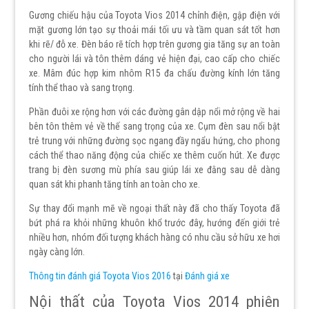
Gương chiếu hậu của Toyota Vios 2014 chỉnh điện, gập điện với
mặt gương lớn tạo sự thoải mái tối ưu và tầm quan sát tốt hơn
khi rẽ/ đỗ xe. Đèn báo rẽ tích hợp trên gương gia tăng sự an toàn
cho người lái và tôn thêm dáng vẻ hiện đại, cao cấp cho chiếc
xe. Mâm đúc hợp kim nhôm R15 đa chấu đường kính lớn tăng
tính thể thao và sang trọng.
Phần đuôi xe rộng hơn với các đường gân dập nổi mở rộng về hai
bên tôn thêm vẻ về thế sang trọng của xe. Cụm đèn sau nổi bật
trẻ trung với những đường sọc ngang đầy ngẩu hứng, cho phong
cách thể thao năng động của chiếc xe thêm cuốn hút. Xe được
trang bị đèn sương mù phía sau giúp lái xe đằng sau dễ dàng
quan sát khi phanh tăng tính an toàn cho xe.
Sự thay đổi mạnh mẽ về ngoại thất này đã cho thấy Toyota đã
bứt phá ra khỏi những khuôn khổ trước đây, hướng đến giới trẻ
nhiều hơn, nhóm đối tượng khách hàng có nhu cầu sở hữu xe hơi
ngày càng lớn.
Thông tin đánh giá Toyota Vios 2016
tại
Đánh giá xe
Nội thất của Toyota Vios 2014 phiên