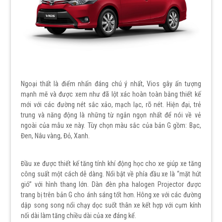
Ngoại thất là điểm nhấn đáng chú ý nhất, Vios gây ấn tượng
mạnh mẽ và được xem như đã lột xác hoàn toàn bằng thiết kế
mới với các đường nét sắc xảo, mạch lạc, rõ nét. Hiện đại, trẻ
trung và năng động là những từ ngắn ngọn nhất để nói về vẻ
ngoài của mẫu xe này. Tùy chọn màu sắc của bản G gồm: Bạc,
Đen, Nâu vàng, Đỏ, Xanh.
Đầu xe được thiết kế tăng tính khí động học cho xe giúp xe tăng
công suất một cách dễ dàng. Nổi bật về phía đầu xe là “mặt hút
gió” với hình thang lớn. Dàn đèn pha halogen Projector được
trang bị trên bản G cho ánh sáng tốt hơn. Hông xe với các đường
dập song song nổi chạy dọc suốt thân xe kết hợp với cụm kính
nối dài làm tăng chiều dài của xe đáng kể.