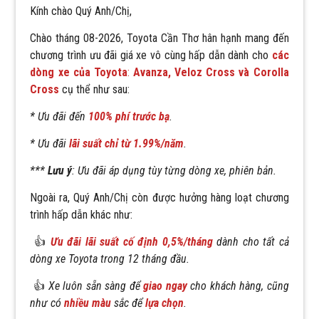
Kính chào Quý Anh/Chị,
Chào tháng
08-2026, Toyota Cần Thơ hân hạnh mang đến
chương trình ưu đãi giá xe vô cùng hấp dẫn
dành cho
các
dòng xe của Toyota
:
Avanza, Veloz Cross và Corolla
Cross
cụ thể như sau:
* Ưu đãi đến
100% phí trước bạ
.
* Ưu đãi
lãi suất chỉ từ 1.99%/năm
.
***
Lưu ý
: Ưu đãi áp dụng tùy từng dòng xe, phiên bản.
Ngoài ra, Quý Anh/Chị còn được hưởng hàng loạt chương
trình hấp dẫn khác như:
👍
Ưu đãi lãi suất cố định
0,5%/tháng
dành cho tất cả
dòng xe Toyota trong 12 tháng đầu.
👍
Xe luôn sẵn sàng để
giao ngay
cho khách hàng, cũng
như có
nhiều màu
sắc để
lựa chọn
.