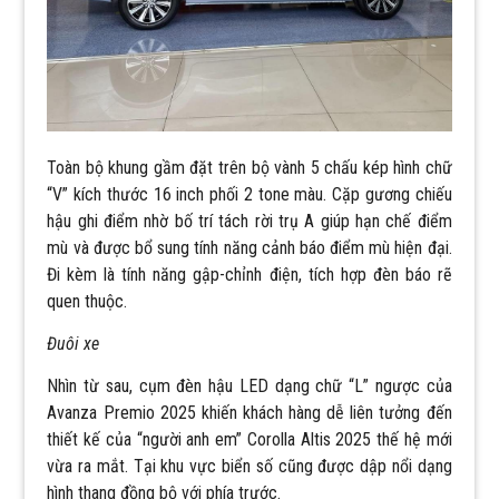
Toàn bộ khung gầm đặt trên bộ vành 5 chấu kép hình chữ
“V” kích thước 16 inch phối 2 tone màu. Cặp gương chiếu
hậu ghi điểm nhờ bố trí tách rời trụ A giúp hạn chế điểm
mù và được bổ sung tính năng cảnh báo điểm mù hiện đại.
Đi kèm là tính năng gập-chỉnh điện, tích hợp đèn báo rẽ
quen thuộc.
Đuôi xe
Nhìn từ sau, cụm đèn hậu LED dạng chữ “L” ngược của
Avanza Premio 2025 khiến khách hàng dễ liên tưởng đến
thiết kế của “người anh em” Corolla Altis 2025 thế hệ mới
vừa ra mắt. Tại khu vực biển số cũng được dập nổi dạng
hình thang đồng bộ với phía trước.