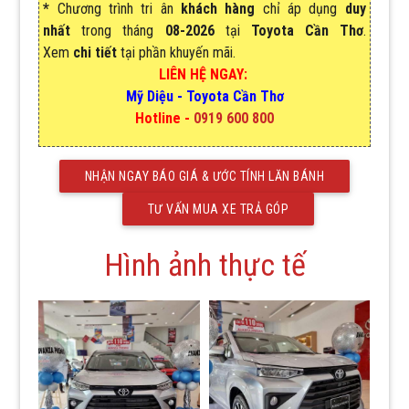
*
Chương trình tri ân
khách hàng
chỉ áp dụng
duy
nhất
trong tháng
08-2026
tại
Toyota Cần Thơ
.
Xem
chi tiết
tại phần khuyến mãi.
LIÊN HỆ NGAY:
Mỹ Diệu
-
Toyota Cần Thơ
Hotline -
0919 600 800
NHẬN NGAY BÁO GIÁ & ƯỚC TÍNH LĂN BÁNH
TƯ VẤN MUA XE TRẢ GÓP
Hình ảnh thực tế