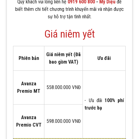
Quý khách vui lòng liên hệ
0919 600 800
-
Mỹ Diệu
để
biết thêm chi tiết chương trình khuyến mãi và nhận được
sự hỗ trợ tận tình nhất.
Giá niêm yết
Giá niêm yết (Đã
Phiên bản
Ưu đãi
bao gồm VAT)
Avanza
558.000.000 VNĐ
Premio MT
- Ưu đãi
100% phí
trước bạ
Avanza
598.000.000 VNĐ
Premio CVT