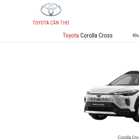
TOYOTA CẦN THƠ
Toyota
Corolla Cross
Khu
Wigo
Vios
Fortuner
Innova
Corolla Cr