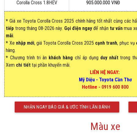
Corolla Cross 1.8HEV
905.000.000 VNĐ
*
Giá xe Toyota Corolla Cross 2025 chính hãng tốt nhất
cùng các hấ
tiếp
trong tháng
08-2026 này.
Gọi điện ngay
để nhận
tư vấn
mua xe
mãi
.
*
Xe
nhập
mới
, giá
Toyota Corolla Cross 2025
cạnh tranh
, phục vụ
hàng.
*
Chương trình tri ân
khách hàng
chỉ áp dụng
duy nhất
trong th
Xem
chi tiết
tại phần khuyến mãi.
LIÊN HỆ NGAY:
Mỹ Diệu - Toyota Cần Thơ
Hotline -
0919 600 800
NHẬN NGAY BÁO GIÁ & ƯỚC TÍNH LĂN BÁNH
Màu xe