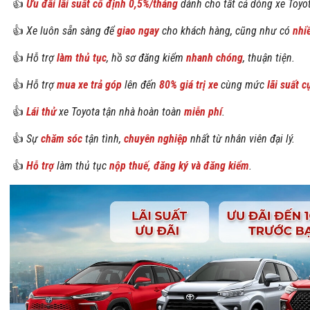
👍
Ưu đãi lãi suất cố định
0,5%/tháng
dành cho tất cả dòng xe Toyo
👍
Xe luôn sẵn sàng để
giao ngay
cho khách hàng, cũng như có
nhi
👍
Hỗ trợ
làm thủ tục
, hồ sơ đăng kiểm
nhanh chóng
, thuận tiện.
👍
Hỗ trợ
mua xe trả góp
lên đến
80% giá trị xe
cùng mức
lãi suất c
👍
Lái thử
xe Toyota tận nhà hoàn toàn
miễn phí
.
👍
Sự
chăm sóc
tận tình,
chuyên nghiệp
nhất từ nhân viên đại lý.
👍
Hỗ trợ
làm thủ tục
nộp thuế, đăng ký và đăng kiểm
.