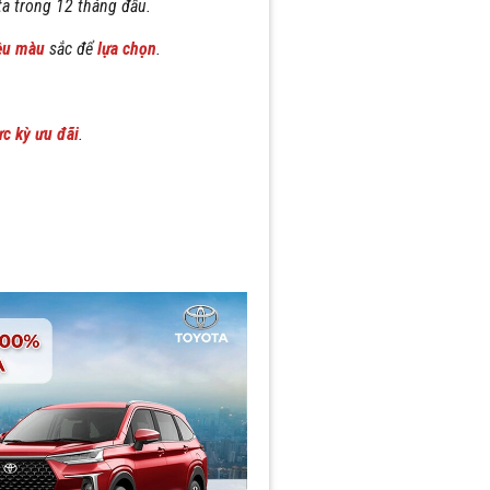
ta trong 12 tháng đầu.
ều màu
sắc để
lựa chọn
.
ực kỳ ưu đãi
.