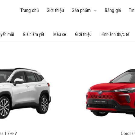
arrow_drop_down
Trang chủ
Giới thiệu
Sản phẩm
Bảng giá
Tin
yến mãi
Giá niêm yết
Màu xe
Giới thiệu
Hình ảnh thực tế
Corolla Altis
Camry
Raize
Innova Cross
Veloz Cross
Avanza Premio
oss 1.8HEV
Corolla