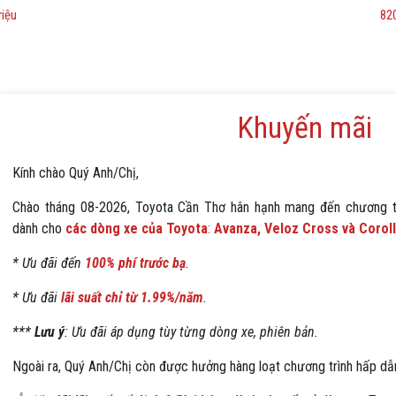
riệu
820
Hilux
Khuyến mãi
Kính chào Quý Anh/Chị,
Chào tháng
08-2026, Toyota Cần Thơ hân hạnh mang đến chương tr
dành cho
các dòng xe của Toyota
:
Avanza, Veloz Cross và Corol
* Ưu đãi đến
100% phí trước bạ
.
* Ưu đãi
lãi suất chỉ từ 1.99%/năm
.
***
Lưu ý
: Ưu đãi áp dụng tùy từng dòng xe, phiên bản.
Ngoài ra, Quý Anh/Chị còn được hưởng hàng loạt chương trình hấp dẫ