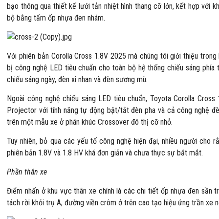
bạo thông qua thiết kế lưới tản nhiệt hình thang cỡ lớn, kết hợp với
bộ bằng tấm ốp nhựa đen nhám.
Với phiên bản Corolla Cross 1.8V 2025 mà chúng tôi giới thiệu trong 
bị công nghệ LED tiêu chuẩn cho toàn bộ hệ thống chiếu sáng phía
chiếu sáng ngày, đèn xi nhan và đèn sương mù.
Ngoài công nghệ chiếu sáng LED tiêu chuẩn, Toyota Corolla Cross
Projector với tính năng tự động bật/tắt đèn pha và cả công nghệ đè
trên một mẫu xe ở phân khúc Crossover đô thị cỡ nhỏ.
Tuy nhiên, bỏ qua các yếu tố công nghệ hiện đại, nhiều người cho 
phiên bản 1.8V và 1.8 HV khá đơn giản và chưa thực sự bắt mắt.
Phần thân xe
Điểm nhấn ở khu vực thân xe chính là các chi tiết ốp nhựa đen sần tr
tách rời khỏi trụ A, đường viền crôm ở trên cao tạo hiệu ứng trần xe n