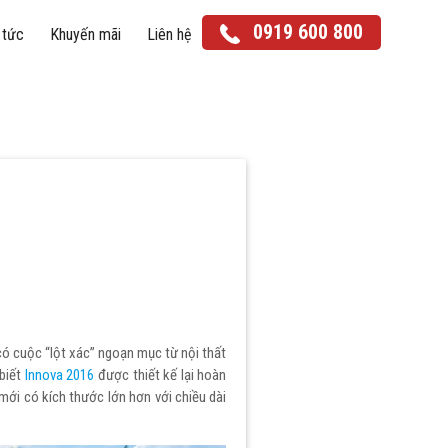
0919 600 800
 tức
Khuyến mãi
Liên hệ
Yaris Cross
Corolla Cross
có cuộc “lột xác” ngoạn mục từ nội thất
biết
Innova 2016
được thiết kế lại hoàn
Land Cruiser Prado
Land Cruiser
 mới có kích thước lớn hơn với chiều dài