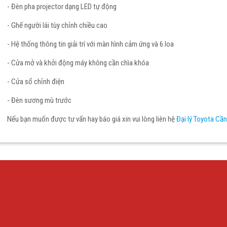
- Đèn pha projector dạng LED tự động
- Ghế người lái tùy chỉnh chiều cao
- Hệ thống thông tin giải trí với màn hình cảm ứng và 6 loa
- Cửa mở và khởi động máy không cần chìa khóa
- Cửa sổ chỉnh điện
- Đèn sương mù trước
Nếu bạn muốn được tư vấn hay báo giá xin vui lòng liên hệ
Đại lý Toyota Cầ