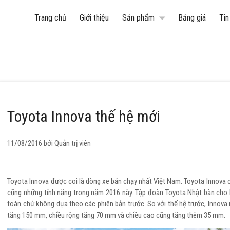
arrow_drop_down
Trang chủ
Giới thiệu
Sản phẩm
Bảng giá
Tin
Toyota Innova thế hệ mới
Corolla Altis
Camry
Raize
11/08/2016 bởi
Quản trị viên
Toyota Innova được coi là dòng xe bán chạy nhất Việt Nam. Toyota Innova 
cũng những tính năng trong năm 2016 này. Tập đoàn Toyota Nhật bàn cho 
Innova Cross
Veloz Cross
Avanza Premio
toàn chứ không dựa theo các phiên bản trước.
So với thế hệ trước, Innova
tăng 150 mm, chiều rộng tăng 70 mm và chiều cao cũng tăng thêm 35 mm.