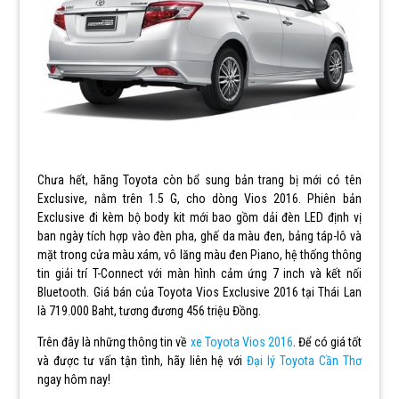
Chưa hết, hãng Toyota còn bổ sung bản trang bị mới có tên
Exclusive, nằm trên 1.5 G, cho dòng Vios 2016. Phiên bản
Exclusive đi kèm bộ body kit mới bao gồm dải đèn LED định vị
ban ngày tích hợp vào đèn pha, ghế da màu đen, bảng táp-lô và
mặt trong cửa màu xám, vô lăng màu đen Piano, hệ thống thông
tin giải trí T-Connect với màn hình cảm ứng 7 inch và kết nối
Bluetooth. Giá bán của Toyota Vios Exclusive 2016 tại Thái Lan
là 719.000 Baht, tương đương 456 triệu Đồng.
Trên đây là những thông tin về
xe Toyota Vios 2016
. Để có giá tốt
và được tư vấn tận tình, hãy liên hệ với
Đại lý Toyota Cần Thơ
ngay hôm nay!