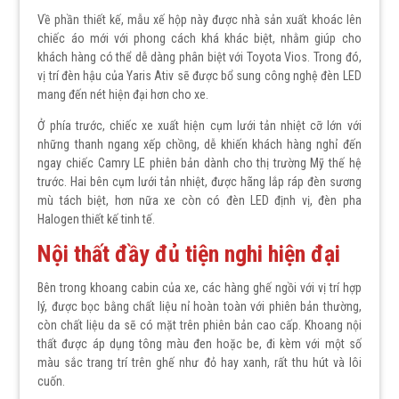
Về phần thiết kế, mẫu xế hộp này được nhà sản xuất khoác lên
chiếc áo mới với phong cách khá khác biệt, nhằm giúp cho
khách hàng có thể dễ dàng phân biệt với Toyota Vios. Trong đó,
vị trí đèn hậu của Yaris Ativ sẽ được bổ sung công nghệ đèn LED
mang đến nét hiện đại hơn cho xe.
Ở phía trước, chiếc xe xuất hiện cụm lưới tản nhiệt cỡ lớn với
những thanh ngang xếp chồng, dễ khiến khách hàng nghỉ đến
ngay chiếc Camry LE phiên bản dành cho thị trường Mỹ thế hệ
trước. Hai bên cụm lưới tản nhiệt, được hãng lắp ráp đèn sương
mù tách biệt, hơn nữa xe còn có đèn LED định vị, đèn pha
Halogen thiết kế tinh tế.
Nội thất đầy đủ tiện nghi hiện đại
Bên trong khoang cabin của xe, các hàng ghế ngồi với vị trí hợp
lý, được bọc bằng chất liệu nỉ hoàn toàn với phiên bản thường,
còn chất liệu da sẽ có mặt trên phiên bản cao cấp. Khoang nội
thất được áp dụng tông màu đen hoặc be, đi kèm với một số
màu sắc trang trí trên ghế như đỏ hay xanh, rất thu hút và lôi
cuốn.