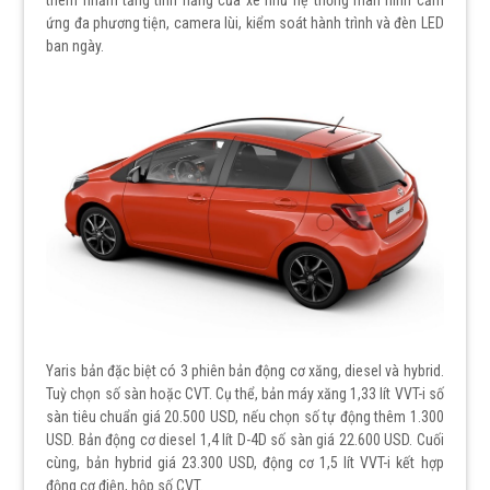
ứng đa phương tiện, camera lùi, kiểm soát hành trình và đèn LED
ban ngày.
Yaris bản đặc biệt có 3 phiên bản động cơ xăng, diesel và hybrid.
Tuỳ chọn số sàn hoặc CVT. Cụ thể, bản máy xăng 1,33 lít VVT-i số
sàn tiêu chuẩn giá 20.500 USD, nếu chọn số tự động thêm 1.300
USD. Bản động cơ diesel 1,4 lít D-4D số sàn giá 22.600 USD. Cuối
cùng, bản hybrid giá 23.300 USD, động cơ 1,5 lít VVT-i kết hợp
động cơ điện, hộp số CVT.