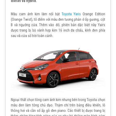
diesel và hybrid.
Màu cam ánh kim làm nổi bật
Toyota Yaris
Orange Edition
(Orange Twist), tô điểm với màu đen tương phản ở ốp gương, cột
B và ngưỡng cửa. Thêm vào đó, phiên bản đặc biệt này Yairs
được trang bị bộ vành hợp kim 16 inch đa chấu, kính đen phía
sau và cửa sổ trời toàn cảnh.
Ngoại thất chọn tông cam ánh kim nhưng bên trong Toyota chọn
màu đen làm tông chủ đạo. Thậm chí trên bảng điều khiển, lỗ
thông hơi và cần số ấp gỗ đen piano. Các thiết bị được trang bị
thêm nhắm tăng tính năng của xe như hệ thống màn hình cảm