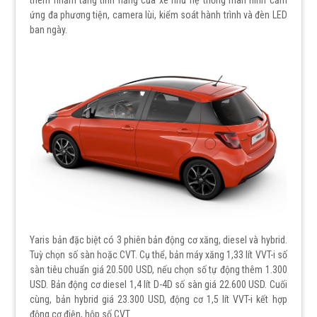
ứng đa phương tiện, camera lùi, kiểm soát hành trình và đèn LED
ban ngày.
Yaris bản đặc biệt có 3 phiên bản động cơ xăng, diesel và hybrid.
Tuỳ chọn số sàn hoặc CVT. Cụ thể, bản máy xăng 1,33 lít VVT-i số
sàn tiêu chuẩn giá 20.500 USD, nếu chọn số tự động thêm 1.300
USD. Bản động cơ diesel 1,4 lít D-4D số sàn giá 22.600 USD. Cuối
cùng, bản hybrid giá 23.300 USD, động cơ 1,5 lít VVT-i kết hợp
động cơ điện, hộp số CVT.