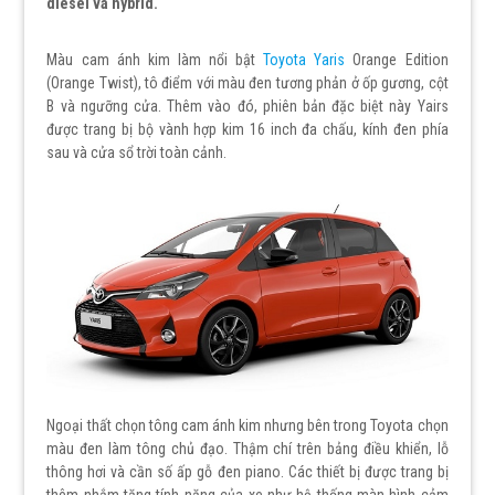
diesel và hybrid.
Màu cam ánh kim làm nổi bật
Toyota Yaris
Orange Edition
(Orange Twist), tô điểm với màu đen tương phản ở ốp gương, cột
B và ngưỡng cửa. Thêm vào đó, phiên bản đặc biệt này Yairs
được trang bị bộ vành hợp kim 16 inch đa chấu, kính đen phía
sau và cửa sổ trời toàn cảnh.
Ngoại thất chọn tông cam ánh kim nhưng bên trong Toyota chọn
màu đen làm tông chủ đạo. Thậm chí trên bảng điều khiển, lỗ
thông hơi và cần số ấp gỗ đen piano. Các thiết bị được trang bị
thêm nhắm tăng tính năng của xe như hệ thống màn hình cảm