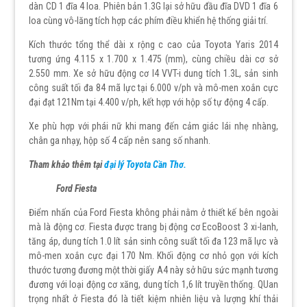
dàn CD 1 đĩa 4 loa. Phiên bản 1.3G lại sở hữu đầu đĩa DVD 1 đĩa 6
loa cùng vô-lăng tích hợp các phím điều khiển hệ thống giải trí.
Kích thước tổng thể dài x rộng c cao của Toyota Yaris 2014
tương ứng 4.115 x 1.700 x 1.475 (mm), cùng chiều dài cơ sở
2.550 mm. Xe sở hữu động cơ I4 VVT-i dung tích 1.3L, sản sinh
công suất tối đa 84 mã lực tại 6.000 v/ph và mô-men xoắn cực
đại đạt 121Nm tại 4.400 v/ph, kết hợp với hộp số tự động 4 cấp.
Xe phù hợp với phái nữ khi mang đến cảm giác lái nhẹ nhàng,
chân ga nhạy, hộp số 4 cấp nên sang số nhanh.
Tham khảo thêm tại
đại lý Toyota Cần Thơ.
Ford Fiesta
Điểm nhấn của Ford Fiesta không phải nằm ở thiết kế bên ngoài
mà là động cơ. Fiesta được trang bị động cơ EcoBoost 3 xi-lanh,
tăng áp, dung tích 1.0 lít sản sinh công suất tối đa 123 mã lực và
mô-men xoắn cực đại 170 Nm. Khối động cơ nhỏ gọn với kích
thước tương đương một thời giấy A4 này sở hữu sức mạnh tương
đương với loại động cơ xăng, dung tích 1,6 lít truyền thống. QUan
trọng nhất ở Fiesta đó là tiết kiệm nhiên liệu và lượng khí thải