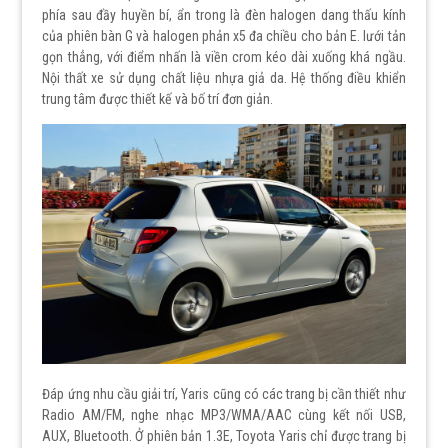
phía sau đầy huyền bí, ẩn trong là đèn halogen dang thấu kính
của phiên bàn G và halogen phản x5 đa chiều cho bản E. lưới tản
gọn thẳng, với điểm nhấn là viền crom kéo dài xuống khá ngầu.
Nội thất xe sử dụng chất liệu nhựa giả da. Hệ thống điều khiển
trung tâm được thiết kế và bố trí đơn giản.
Đáp ứng nhu cầu giải trí, Yaris cũng có các trang bị cần thiết như
Radio AM/FM, nghe nhạc MP3/WMA/AAC cùng kết nối USB,
AUX, Bluetooth. Ở phiên bản 1.3E, Toyota Yaris chỉ được trang bị