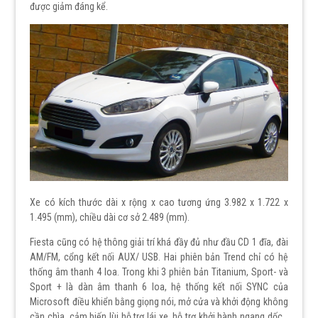
được giảm đáng kể.
Xe có kích thước dài x rộng x cao tương ứng 3.982 x 1.722 x
1.495 (mm), chiều dài cơ sở 2.489 (mm).
Fiesta cũng có hệ thông giải trí khá đầy đủ như đầu CD 1 đĩa, đài
AM/FM, cổng kết nối AUX/ USB. Hai phiên bản Trend chỉ có
hệ
thống âm thanh 4 loa. Trong khi 3 phiên bản Titanium, Sport- và
Sport + là dàn âm thanh 6 loa, hệ thống kết nối SYNC của
Microsoft điều khiển bằng giọng nói, mở cửa và khởi động không
cần chìa, cảm biến lùi hỗ trợ lái xe, hỗ trợ khởi hành ngang dốc…