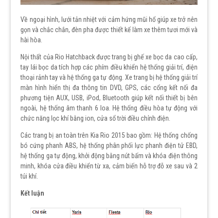
Về ngoại hình, lưới tản nhiệt với cảm hứng mũi hổ giúp xe trở nên
gọn và chắc chắn, đèn pha được thiết kế làm xe thêm tươi mới và
hài hòa.
Nội thất của Rio Hatchback được trang bị ghế xe bọc da cao cấp,
tay lái bọc da tích hợp các phím điều khiển hệ thống giải trí, điện
thoại rảnh tay và hệ thống ga tự động. Xe trang bị hệ thống giải trí
màn hình hiển thị đa thông tin DVD, GPS, các cổng kết nối đa
phương tiện AUX, USB, iPod, Bluetooth giúp kết nối thiết bị bên
ngoài, hệ thống âm thanh 6 loa. Hệ thống điều hòa tự động với
chức năng lọc khí bằng ion, cửa sổ trời điều chỉnh điện.
Các trang bị an toàn trên Kia Rio 2015 bao gồm: Hệ thống chống
bó cứng phanh ABS, hệ thống phân phối lực phanh điện tử EBD,
hệ thống ga tự động, khởi động bằng nút bấm và khóa điện thông
minh, khóa cửa điều khiển từ xa, cảm biến hỗ trợ đỗ xe sau và 2
túi khí.
Kết luận