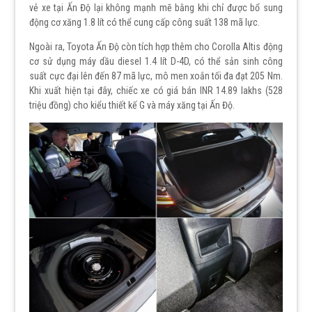
vẻ xe tại Ấn Độ lại không mạnh mẽ bằng khi chỉ được bổ sung
động cơ xăng 1.8 lít có thể cung cấp công suất 138 mã lực.
Ngoài ra, Toyota Ấn Độ còn tích hợp thêm cho Corolla Altis động
cơ sử dụng máy dầu diesel 1.4 lít D-4D, có thể sản sinh công
suất cực đại lên đến 87 mã lực, mô men xoắn tối đa đạt 205 Nm.
Khi xuất hiện tại đây, chiếc xe có giá bán INR 14.89 lakhs (528
triệu đồng) cho kiểu thiết kế G và máy xăng tại Ấn Độ.