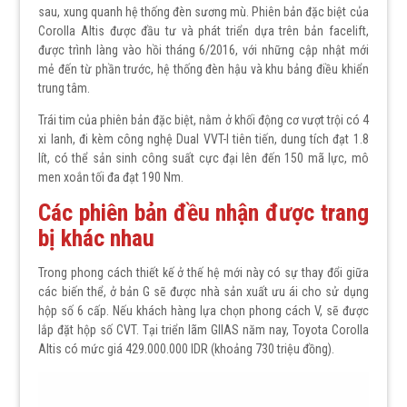
sau, xung quanh hệ thống đèn sương mù. Phiên bản đặc biệt của
Corolla Altis được đầu tư và phát triển dựa trên bản facelift,
được trình làng vào hồi tháng 6/2016, với những cập nhật mới
mẻ đến từ phần trước, hệ thống đèn hậu và khu bảng điều khiển
trung tâm.
Trái tim của phiên bản đặc biệt, nằm ở khối động cơ vượt trội có 4
xi lanh, đi kèm công nghệ Dual VVT-I tiên tiến, dung tích đạt 1.8
lít, có thể sản sinh công suất cực đại lên đến 150 mã lực, mô
men xoắn tối đa đạt 190 Nm.
Các phiên bản đều nhận được trang
bị khác nhau
Trong phong cách thiết kế ở thế hệ mới này có sự thay đổi giữa
các biến thể, ở bản G sẽ được nhà sản xuất ưu ái cho sử dụng
hộp số 6 cấp. Nếu khách hàng lựa chọn phong cách V, sẽ được
lắp đặt hộp số CVT. Tại triển lãm GIIAS năm nay, Toyota Corolla
Altis có mức giá 429.000.000 IDR (khoảng 730 triệu đồng).