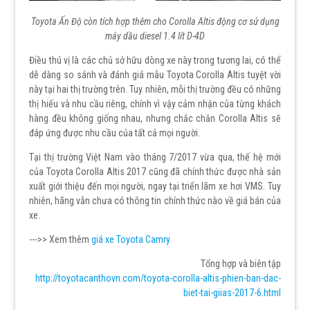
Toyota Ấn Độ còn tích hợp thêm cho Corolla Altis động cơ sử dụng
máy dầu diesel 1.4 lít D-4D
Điều thú vị là các chủ sở hữu dòng xe này trong tương lai, có thể
dễ dàng so sánh và đánh giá mẫu Toyota Corolla Altis tuyệt vời
này tại hai thị trường trên. Tuy nhiên, mỗi thị trường đều có những
thị hiếu và nhu cầu riêng, chính vì vậy cảm nhận của từng khách
hàng đều không giống nhau, nhưng chắc chắn Corolla Altis sẽ
đáp ứng được nhu cầu của tất cả mọi người.
Tại thị trường Việt Nam vào tháng 7/2017 vừa qua, thế hệ mới
của Toyota Corolla Altis 2017 cũng đã chính thức được nhà sản
xuất giới thiệu đến mọi người, ngay tại triển lãm xe hơi VMS. Tuy
nhiên, hãng vẫn chưa có thông tin chính thức nào về giá bán của
xe.
--->> Xem thêm
giá xe Toyota Camry
Tổng hợp và biên tập
http://toyotacanthovn.com/toyota-corolla-altis-phien-ban-dac-
biet-tai-giias-2017-6.html