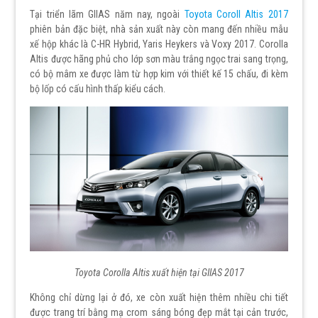
Tại triển lãm GIIAS năm nay, ngoài
Toyota Coroll Altis 2017
phiên bản đặc biệt, nhà sản xuất này còn mang đến nhiều mẫu
xế hộp khác là C-HR Hybrid, Yaris Heykers và Voxy 2017. Corolla
Altis được hãng phủ cho lớp sơn màu trắng ngọc trai sang trọng,
có bộ mâm xe được làm từ hợp kim với thiết kế 15 chấu, đi kèm
bộ lốp có cấu hình thấp kiểu cách.
Toyota Corolla Altis xuất hiện tại GIIAS 2017
Không chỉ dừng lại ở đó, xe còn xuất hiện thêm nhiều chi tiết
được trang trí bằng mạ crom sáng bóng đẹp mắt tại cản trước,