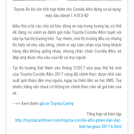
Toyota Ấn Độ còn tích hợp thêm cho Corolla Altis động cơ sử dụng
máy dầu diesel 1.4 lít D-4D
Điều thú vị là các chủ sở hữu dòng xe này trong tương lai, có thể
dễ dàng so sánh và đánh giá mẫu Toyota Corolla Altis tuyệt vời
này tại hai thị trường trên. Tuy nhiên, mỗi thị trường đều có những
thị hiếu và nhu cầu riêng, chính vì vậy cảm nhận của từng khách
hàng đều không giống nhau, nhưng chắc chắn Corolla Altis sẽ
đáp ứng được nhu cầu của tất cả mọi người.
Tại thị trường Việt Nam vào tháng 7/2017 vừa qua, thế hệ mới
của Toyota Corolla Altis 2017 cũng đã chính thức được nhà sản
xuất giới thiệu đến mọi người, ngay tại triển lãm xe hơi VMS. Tuy
nhiên, hãng vẫn chưa có thông tin chính thức nào về giá bán của
xe.
--->> Xem thêm
giá xe Toyota Camry
Tổng hợp và biên tập
http://toyotacanthovn.com/toyota-corolla-altis-phien-ban-dac-
biet-tai-giias-2017-6.html