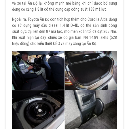
vẻ xe tại Ấn Độ lại không mạnh mẽ bằng khi chỉ được bổ sung
động cơ xăng 1.8 lít có thể cung cấp công suất 138 mã lực.
Ngoài ra, Toyota Ấn Độ còn tích hợp thêm cho Corolla Altis động
cơ sử dụng máy dầu diesel 1.4 lít D-4D, có thể sản sinh công
suất cực đại lên đến 87 mã lực, mô men xoắn tối đa đạt 205 Nm.
Khi xuất hiện tại đây, chiếc xe có giá bán INR 14.89 lakhs (528
triệu đồng) cho kiểu thiết kế G và máy xăng tại Ấn Độ.