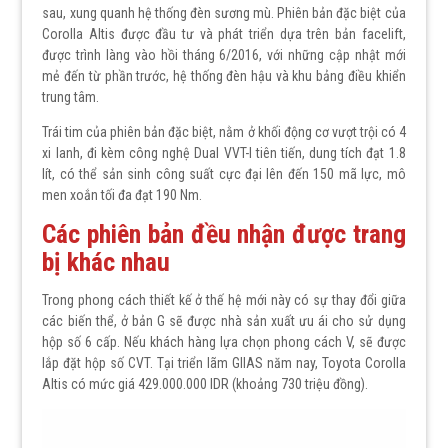
sau, xung quanh hệ thống đèn sương mù. Phiên bản đặc biệt của
Corolla Altis được đầu tư và phát triển dựa trên bản facelift,
được trình làng vào hồi tháng 6/2016, với những cập nhật mới
mẻ đến từ phần trước, hệ thống đèn hậu và khu bảng điều khiển
trung tâm.
Trái tim của phiên bản đặc biệt, nằm ở khối động cơ vượt trội có 4
xi lanh, đi kèm công nghệ Dual VVT-I tiên tiến, dung tích đạt 1.8
lít, có thể sản sinh công suất cực đại lên đến 150 mã lực, mô
men xoắn tối đa đạt 190 Nm.
Các phiên bản đều nhận được trang
bị khác nhau
Trong phong cách thiết kế ở thế hệ mới này có sự thay đổi giữa
các biến thể, ở bản G sẽ được nhà sản xuất ưu ái cho sử dụng
hộp số 6 cấp. Nếu khách hàng lựa chọn phong cách V, sẽ được
lắp đặt hộp số CVT. Tại triển lãm GIIAS năm nay, Toyota Corolla
Altis có mức giá 429.000.000 IDR (khoảng 730 triệu đồng).