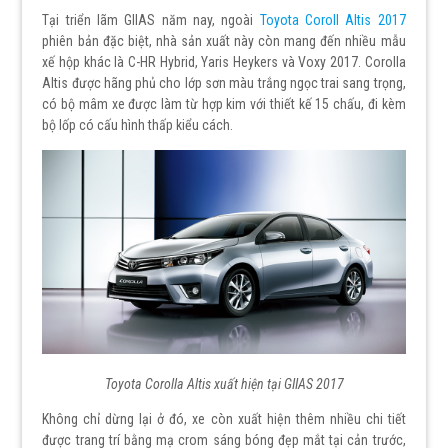
Tại triển lãm GIIAS năm nay, ngoài
Toyota Coroll Altis 2017
phiên bản đặc biệt, nhà sản xuất này còn mang đến nhiều mẫu
xế hộp khác là C-HR Hybrid, Yaris Heykers và Voxy 2017. Corolla
Altis được hãng phủ cho lớp sơn màu trắng ngọc trai sang trọng,
có bộ mâm xe được làm từ hợp kim với thiết kế 15 chấu, đi kèm
bộ lốp có cấu hình thấp kiểu cách.
Toyota Corolla Altis xuất hiện tại GIIAS 2017
Không chỉ dừng lại ở đó, xe còn xuất hiện thêm nhiều chi tiết
được trang trí bằng mạ crom sáng bóng đẹp mắt tại cản trước,