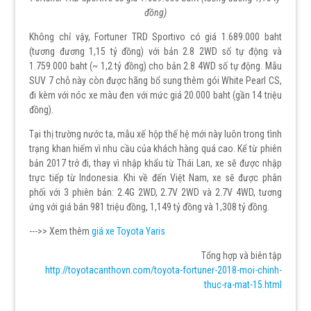
đồng)
Không chỉ vậy, Fortuner TRD Sportivo có giá 1.689.000 baht
(tương đương 1,15 tỷ đồng) với bản 2.8 2WD số tự động và
1.759.000 baht (~ 1,2 tỷ đồng) cho bản 2.8 4WD số tự động. Mẫu
SUV 7 chỗ này còn được hãng bổ sung thêm gói White Pearl CS,
đi kèm với nóc xe màu đen với mức giá 20.000 baht (gần 14 triệu
đồng).
Tại thị trường nước ta, mẫu xế hộp thế hệ mới này luôn trong tình
trạng khan hiếm vì nhu cầu của khách hàng quá cao. Kể từ phiên
bản 2017 trở đi, thay vì nhập khẩu từ Thái Lan, xe sẽ được nhập
trực tiếp từ Indonesia. Khi về đến Việt Nam, xe sẽ được phân
phối với 3 phiên bản: 2.4G 2WD, 2.7V 2WD và 2.7V 4WD, tương
ứng với giá bán 981 triệu đồng, 1,149 tỷ đồng và 1,308 tỷ đồng.
--->> Xem thêm
giá xe Toyota Yaris
Tổng hợp và biên tập
http://toyotacanthovn.com/toyota-fortuner-2018-moi-chinh-
thuc-ra-mat-15.html