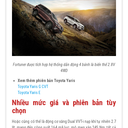
Fortuner được tích hợp hệ thống dẫn động 4 bánh là biến thể 2.8V
4WD
Xem thêm phiên bản Toyota Yaris
Toyota Yaris G CVT
Toyota Yaris E
Nhiều mức giá và phiên bản tùy
chọn
Hoặc cũng có thể là động cơ xăng Dual VVT-i nạp khí tự nhiên 2.7
lít, mang đến công suất 164 mã lực, mô men xắn 245 Nm, tất cả