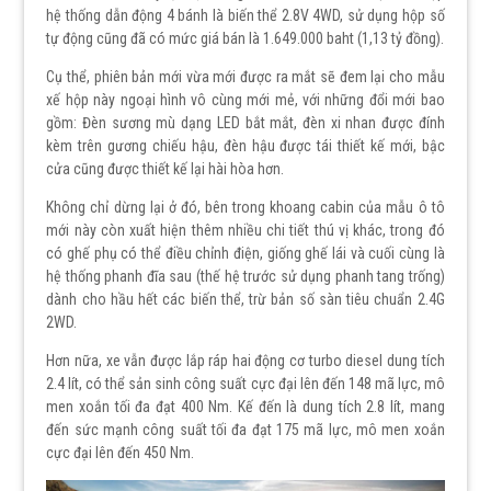
hệ thống dẫn động 4 bánh là biến thể 2.8V 4WD, sử dụng hộp số
tự động cũng đã có mức giá bán là 1.649.000 baht (1,13 tỷ đồng).
Cụ thể, phiên bản mới vừa mới được ra mắt sẽ đem lại cho mẫu
xế hộp này ngoại hình vô cùng mới mẻ, với những đổi mới bao
gồm: Đèn sương mù dạng LED bắt mắt, đèn xi nhan được đính
kèm trên gương chiếu hậu, đèn hậu được tái thiết kế mới, bậc
cửa cũng được thiết kế lại hài hòa hơn.
Không chỉ dừng lại ở đó, bên trong khoang cabin của mẫu ô tô
mới này còn xuất hiện thêm nhiều chi tiết thú vị khác, trong đó
có ghế phụ có thể điều chỉnh điện, giống ghế lái và cuối cùng là
hệ thống phanh đĩa sau (thế hệ trước sử dụng phanh tang trống)
dành cho hầu hết các biến thể, trừ bản số sàn tiêu chuẩn 2.4G
2WD.
Hơn nữa, xe vẫn được lắp ráp hai động cơ turbo diesel dung tích
2.4 lít, có thể sản sinh công suất cực đại lên đến 148 mã lực, mô
men xoắn tối đa đạt 400 Nm. Kế đến là dung tích 2.8 lít, mang
đến sức mạnh công suất tối đa đạt 175 mã lực, mô men xoắn
cực đại lên đến 450 Nm.