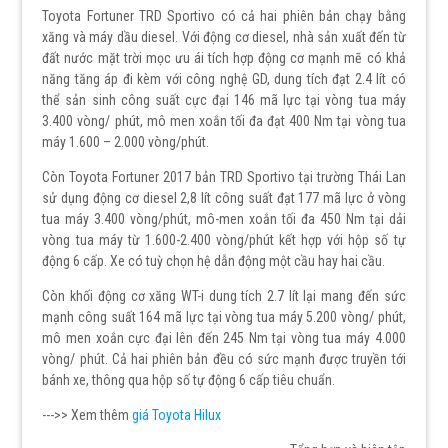
Toyota Fortuner TRD Sportivo có cả hai phiên bản chạy bằng
xăng và máy dầu diesel. Với động cơ diesel, nhà sản xuất đến từ
đất nước mặt trời mọc ưu ái tích hợp động cơ mạnh mẽ có khả
năng tăng áp đi kèm với công nghệ GD, dung tích đạt 2.4 lít có
thể sản sinh công suất cực đại 146 mã lực tại vòng tua máy
3.400 vòng/ phút, mô men xoắn tối đa đạt 400 Nm tại vòng tua
máy 1.600 – 2.000 vòng/phút.
Còn Toyota Fortuner 2017 bản TRD Sportivo tại trường Thái Lan
sử dụng động cơ diesel 2,8 lít công suất đạt 177 mã lực ở vòng
tua máy 3.400 vòng/phút, mô-men xoắn tối đa 450 Nm tại dải
vòng tua máy từ 1.600-2.400 vòng/phút kết hợp với hộp số tự
động 6 cấp. Xe có tuỳ chọn hệ dẫn động một cầu hay hai cầu.
Còn khối động cơ xăng WT-i dung tích 2.7 lít lại mang đến sức
mạnh công suất 164 mã lực tại vòng tua máy 5.200 vòng/ phút,
mô men xoắn cực đại lên đến 245 Nm tại vòng tua máy 4.000
vòng/ phút. Cả hai phiên bản đều có sức mạnh được truyền tới
bánh xe, thông qua hộp số tự động 6 cấp tiêu chuẩn.
--->> Xem thêm
giá Toyota Hilux