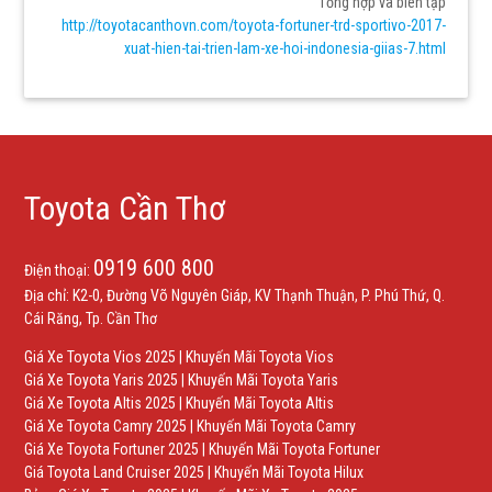
Tổng hợp và biên tập
http://toyotacanthovn.com/toyota-fortuner-trd-sportivo-2017-
xuat-hien-tai-trien-lam-xe-hoi-indonesia-giias-7.html
Toyota Cần Thơ
0919 600 800
Điện thoại:
Địa chỉ: K2-0, Đường Võ Nguyên Giáp, KV Thạnh Thuận, P. Phú Thứ, Q.
Cái Răng, Tp. Cần Thơ
Giá Xe Toyota Vios 2025
|
Khuyến Mãi Toyota Vios
Giá Xe Toyota Yaris 2025
|
Khuyến Mãi Toyota Yaris
Giá Xe Toyota Altis 2025
|
Khuyến Mãi Toyota Altis
Giá Xe Toyota Camry 2025
|
Khuyến Mãi Toyota Camry
Giá Xe Toyota Fortuner 2025
|
Khuyến Mãi Toyota Fortuner
Giá Toyota Land Cruiser 2025
|
Khuyến Mãi Toyota Hilux